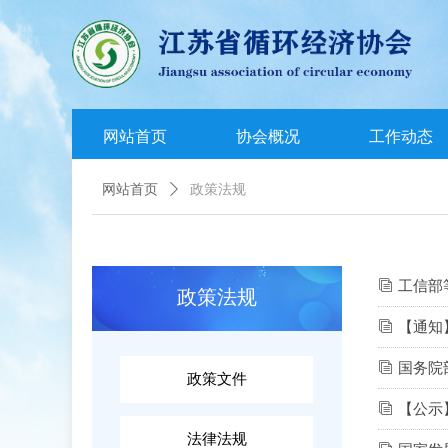
网站首页
协会概况
工作动态
网站首页
ꄲ
政策法规
ꀢ
工信部
政策法规
ꀢ
【通知
ꀢ
国务院
政策文件
ꀢ
【公示
法律法规