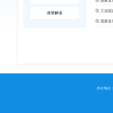
ꀢ
国家发
ꀢ
工业固
政策解读
ꀢ
国家发
办公地点：