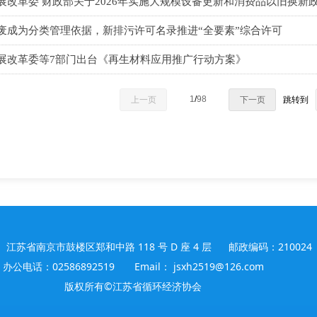
展改革委 财政部关于2026年实施大规模设备更新和消费品以旧换新
废成为分类管理依据，新排污许可名录推进“全要素”综合许可
展改革委等7部门出台《再生材料应用推广行动方案》
1
/
98
上一页
下一页
跳转到
 江苏省南京市鼓楼区郑和中路 118 号 D 座 4 层 邮政编码：210024
办公电话：02586892519 Email： jsxh2519@126.com
版权所有©江苏省循环经济协会