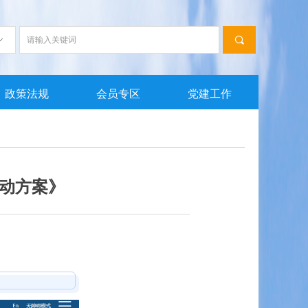
끠
ꀁ
政策法规
会员专区
党建工作
动方案》