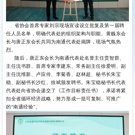
省协会首席专家刘宗现场宣读设立批复及第一届聘
任人员名单，明确代表处的组织架构与职能。黄巍东会
长与唐正东会长共同为南通代表处揭牌，现场气氛热
烈。
随后，
唐正东会长为南通代表处
名誉
主任贲智群、
主任沈书群、
首席专家
李建东、
常务副主任
徐爱明、
副
主任
沈维新、
卢应伶、
李菊香、
赵林超、
秘书长
朱宝
稳、
副秘书长沙红、徐斌
颁发聘书。朱宝稳秘书长代表
代表处向省协会递交
了
《工作目标责任书》，承诺
将
紧
扣全省循环经济战略，努力形成一批可复制、可推广
的
“南通经验”。