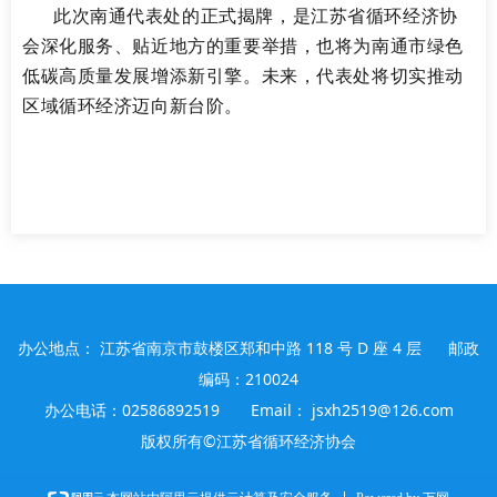
此次
南通代表处的
正式揭牌，是江苏省循环经济协
会深化服务、贴近地方的重要举措，也
将
为南通市绿色
低碳高质量发展增添新引擎。未来，代表处将切实推动
区域循环经济迈向新台阶。
办公地点： 江苏省南京市鼓楼区郑和中路 118 号 D 座 4 层 邮政
编码：210024
办公电话：02586892519 Email： jsxh2519@126.com
版权所有©江苏省循环经济协会