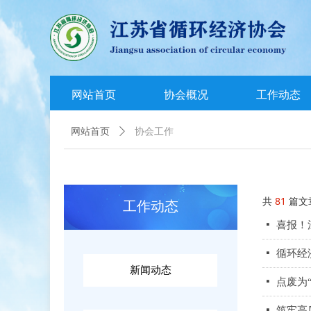
网站首页
协会概况
工作动态
协会工作
网站首页
ꄲ
共
81
篇文
工作动态
넷
喜报！
넷
循环经
新闻动态
넷
点废为
넷
筑牢高