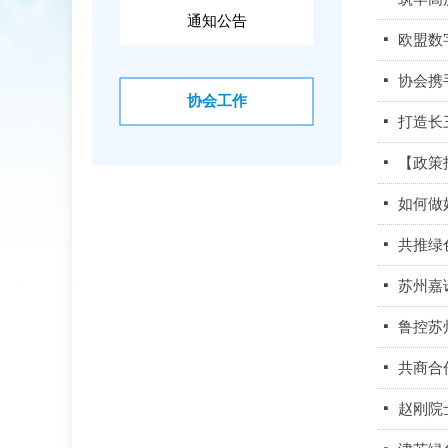
通知公告
넷
欧盟数
넷
协会携
协会工作
넷
打造长
넷
【政策
넷
如何做
넷
共推绿
넷
苏州嘉
넷
鲁控苏
넷
共商合
넷
赵刚院