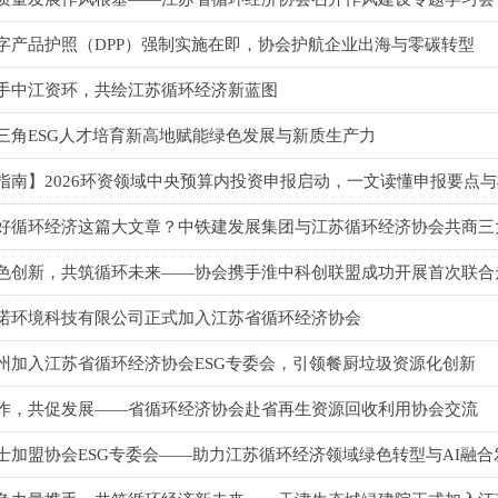
字产品护照（DPP）强制实施在即，协会护航企业出海与零碳转型
手中江资环，共绘江苏循环经济新蓝图
三角ESG人才培育新高地赋能绿色发展与新质生产力
指南】2026环资领域中央预算内投资申报启动，一文读懂申报要点
好循环经济这篇大文章？中铁建发展集团与江苏循环经济协会共商三
色创新，共筑循环未来——协会携手淮中科创联盟成功开展首次联合
诺环境科技有限公司正式加入江苏省循环经济协会
州加入江苏省循环经济协会ESG专委会，引领餐厨垃圾资源化创新
作，共促发展——省循环经济协会赴省再生资源回收利用协会交流
士加盟协会ESG专委会——助力江苏循环经济领域绿色转型与AI融合