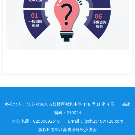
办公地点： 江苏省南京市鼓楼区郑和中路 118 号 D 座 4 层 邮政
编码：210024
办公电话：02586892519 Email： jsxh2519@126.com
版权所有©江苏省循环经济协会