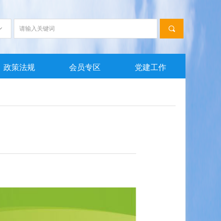
끠
ꀁ
政策法规
会员专区
党建工作