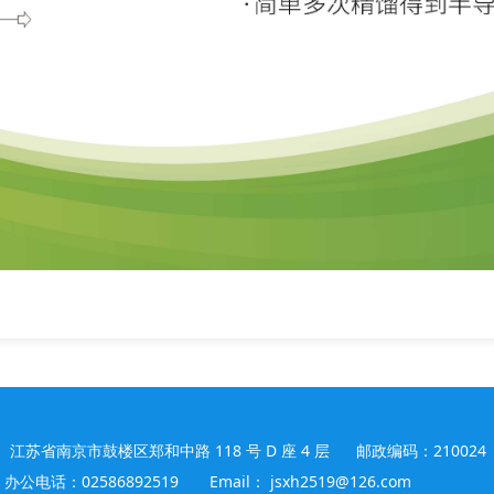
 江苏省南京市鼓楼区郑和中路 118 号 D 座 4 层 邮政编码：210024
办公电话：02586892519 Email： jsxh2519@126.com